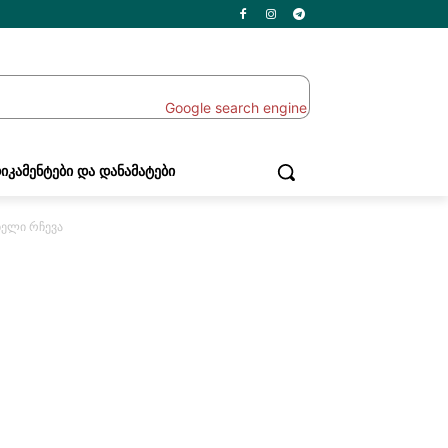
ᲘᲙᲐᲛᲔᲜᲢᲔᲑᲘ ᲓᲐ ᲓᲐᲜᲐᲛᲐᲢᲔᲑᲘ
ბელი რჩევა