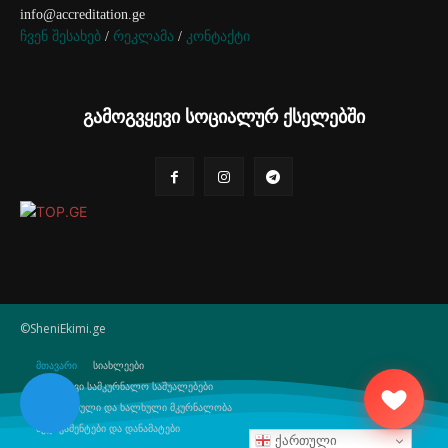
info@accreditation.ge
ჩვენ შესახებ
/
რეკლამა
/
კონტაქტი
გამოგვყევი სოციალურ ქსელებში
©SheniEkimi.ge
მთავარი
სიახლეები
ბუნებრივი სამკურნალო საშუალებები
ტრადიციული და ხალხული მკურნალობა
მედიკამენტები და დანამატები
ქართული