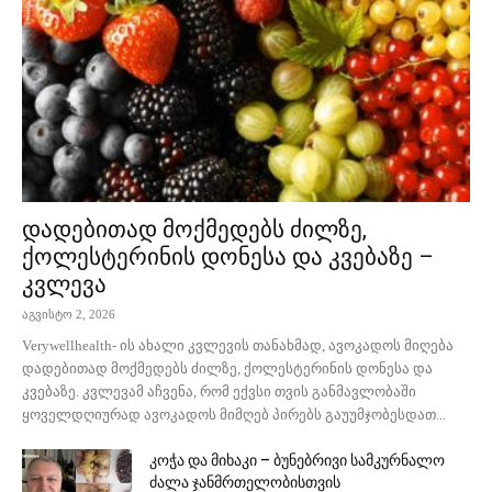
დადებითად მოქმედებს ძილზე,
ქოლესტერინის დონესა და კვებაზე –
კვლევა
აგვისტო 2, 2026
Verywellhealth- ის ახალი კვლევის თანახმად, ავოკადოს მიღება
დადებითად მოქმედებს ძილზე, ქოლესტერინის დონესა და
კვებაზე. კვლევამ აჩვენა, რომ ექვსი თვის განმავლობაში
ყოველდღიურად ავოკადოს მიმღებ პირებს გაუუმჯობესდათ...
კოჭა და მიხაკი – ბუნებრივი სამკურნალო
ძალა ჯანმრთელობისთვის