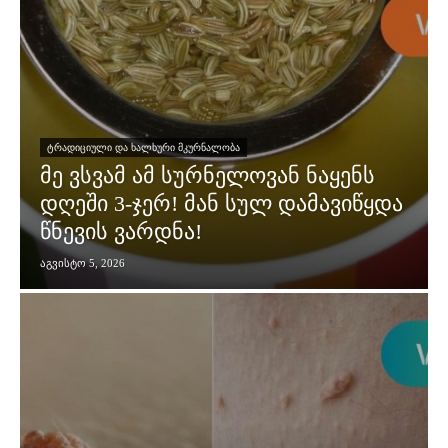
ᲢᲠᲐᲓᲘᲪᲘᲣᲚᲘ ᲓᲐ ᲮᲐᲚᲮᲣᲠᲘ ᲛᲙᲣᲠᲜᲐᲚᲝᲑᲐ
მე ვსვამ ამ სურნელოვან ნაყენს
დღეში 3-ჯერ! მან სულ დამავიწყდა
წნევის ვარდნა!
აგვისტო 5, 2026