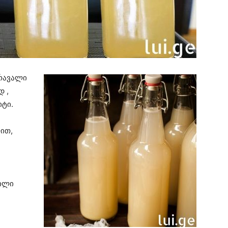
რავალი
 ,
იტი.
ით,
რილი