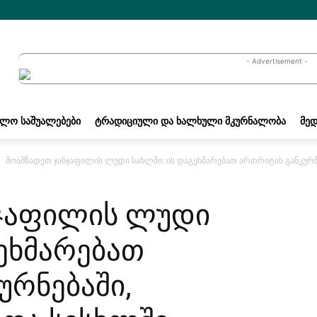
- Advertisement -
ᲐᲚᲝ ᲡᲐᲨᲣᲐᲚᲔᲑᲔᲑᲘ
ᲢᲠᲐᲓᲘᲪᲘᲣᲚᲘ ᲓᲐ ᲮᲐᲚᲮᲣᲚᲘ ᲛᲙᲣᲠᲜᲐᲚᲝᲑᲐ
ᲛᲔᲓ
მოამზადეთ ჯანჯაფილის ლუდი სახლში: ის დაგეხმარებათ ართრიტის განკურნე
ნჯაფილის ლუდი
გეხმარებათ
ურნებაში,