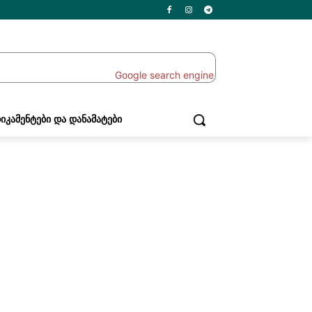
ᲘᲙᲐᲛᲔᲜᲢᲔᲑᲘ ᲓᲐ ᲓᲐᲜᲐᲛᲐᲢᲔᲑᲘ