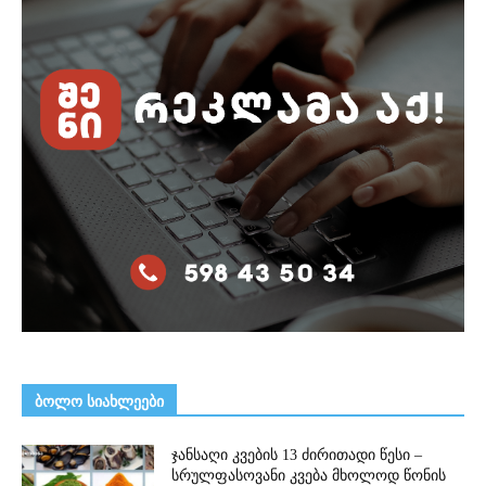
ᲑᲝᲚᲝ ᲡᲘᲐᲮᲚᲔᲔᲑᲘ
ჯანსაღი კვების 13 ძირითადი წესი –
სრულფასოვანი კვება მხოლოდ წონის