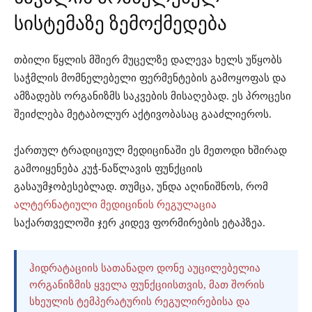
სისტემაზე ზემოქმედება
თბილი წყლის მშიერ მუცელზე დალევა ხელს უწყობს
საჭმლის მომნელებელი ფერმენტების გამოყოფას და
ამზადებს ორგანიზმს საკვების მისაღებად. ეს პროცესი
შეიძლება მეტაბოლურ აქტივობასაც გააძლიეროს.
ქართულ ტრადიციულ მედიცინაში ეს მეთოდი ხშირად
გამოიყენება კუჭ-ნაწლავის ფუნქციის
გასაუმჯობესებლად. თუმცა, უნდა აღინიშნოს, რომ
ალტერნატიული მედიცინის რეგულაცია
საქართველოში ჯერ კიდევ ფორმირების ეტაპზეა.
ᲰᲘᲓᲠᲐᲢᲐᲪᲘᲘᲡ ᲡᲐᲗᲐᲜᲐᲓᲝ ᲓᲝᲜᲔ ᲐᲣᲪᲘᲚᲔᲑᲔᲚᲘᲐ
ᲝᲠᲒᲐᲜᲘᲖᲛᲘᲡ ᲧᲕᲔᲚᲐ ᲤᲣᲜᲥᲪᲘᲘᲡᲗᲕᲘᲡ, ᲛᲐᲗ ᲨᲝᲠᲘᲡ
ᲡᲮᲔᲣᲚᲘᲡ ᲢᲔᲛᲞᲔᲠᲐᲢᲣᲠᲘᲡ ᲠᲔᲒᲣᲚᲘᲠᲔᲑᲘᲡᲐ ᲓᲐ