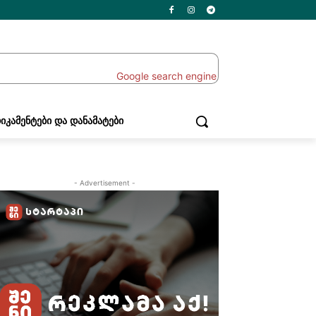
ᲘᲙᲐᲛᲔᲜᲢᲔᲑᲘ ᲓᲐ ᲓᲐᲜᲐᲛᲐᲢᲔᲑᲘ
- Advertisement -