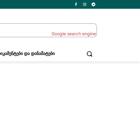
ᲘᲙᲐᲛᲔᲜᲢᲔᲑᲘ ᲓᲐ ᲓᲐᲜᲐᲛᲐᲢᲔᲑᲘ