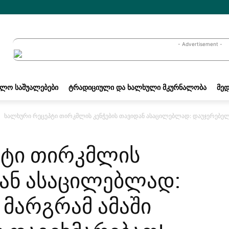
- Advertisement -
ᲐᲚᲝ ᲡᲐᲨᲣᲐᲚᲔᲑᲔᲑᲘ
ᲢᲠᲐᲓᲘᲪᲘᲣᲚᲘ ᲓᲐ ᲮᲐᲚᲮᲣᲚᲘ ᲛᲙᲣᲠᲜᲐᲚᲝᲑᲐ
ᲛᲔᲓ
ხალხური რეცეპტი თირკმლის კენჭების თავიდან ასაცილებლად: დაუჯერებელია,
პტი თირკმლის
დან ასაცილებლად:
 მარგრამ ამაში