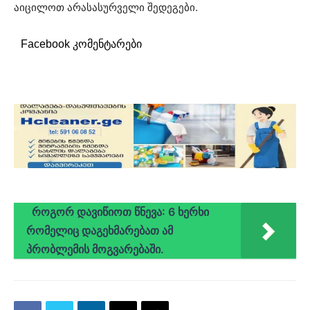
აიცილოთ არასასურველი შედეგები.
Facebook კომენტარები
როგორ დავიწიოთ წნევა: 6 ხერხი
რომელიც დაგეხმარებათ ამ
პრობლემის მოგვარებაში.