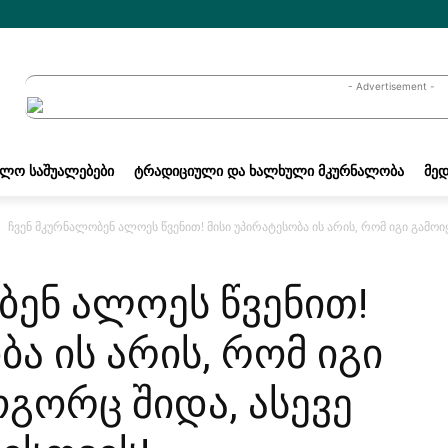
- Advertisement -
ᲐᲚᲝ ᲡᲐᲨᲣᲐᲚᲔᲑᲔᲑᲘ
ᲢᲠᲐᲓᲘᲪᲘᲣᲚᲘ ᲓᲐ ᲮᲐᲚᲮᲣᲚᲘ ᲛᲙᲣᲠᲜᲐᲚᲝᲑᲐ
ᲛᲔᲓ
ჩვენ მკურნალობენ ალოეს წვენით! მისი უპირატესობა ის არის, რომ იგი გამოი
ბენ ალოეს წვენით!
ბა ის არის, რომ იგი
გორც შიდა, ასევე