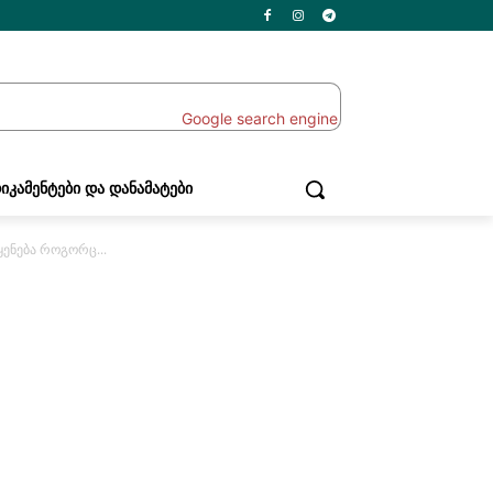
ᲘᲙᲐᲛᲔᲜᲢᲔᲑᲘ ᲓᲐ ᲓᲐᲜᲐᲛᲐᲢᲔᲑᲘ
ყენება როგორც...