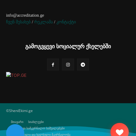
info@accreditation.ge
ჩვენ შესახებ
/
რეკლამა
/
კონტაქტი
გამოგვყევი სოციალურ ქსელებში
©SheniEkimi.ge
მთავარი
სიახლეები
ბუნებრივი სამკურნალო საშუალებები
ტრადიციული და ხალხული მკურნალობა