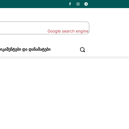
ᲘᲙᲐᲛᲔᲜᲢᲔᲑᲘ ᲓᲐ ᲓᲐᲜᲐᲛᲐᲢᲔᲑᲘ