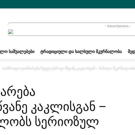
- Advertisement -
ᲐᲚᲝ ᲡᲐᲨᲣᲐᲚᲔᲑᲔᲑᲘ
ᲢᲠᲐᲓᲘᲪᲘᲣᲚᲘ ᲓᲐ ᲮᲐᲚᲮᲣᲚᲘ ᲛᲙᲣᲠᲜᲐᲚᲝᲑᲐ
ᲛᲔᲓ
სასწრაფო დახმარება ჩვეულებრივი მწვანე კაკლისგან – წამალი მკურნალობ
არება
ვანე კაკლისგან –
ალობს სერიოზულ