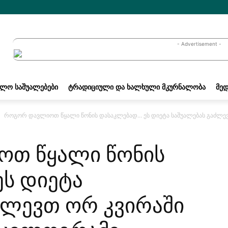
- Advertisement -
ᲐᲚᲝ ᲡᲐᲨᲣᲐᲚᲔᲑᲔᲑᲘ
ᲢᲠᲐᲓᲘᲪᲘᲣᲚᲘ ᲓᲐ ᲮᲐᲚᲮᲣᲚᲘ ᲛᲙᲣᲠᲜᲐᲚᲝᲑᲐ
ᲛᲔᲓ
როგორ დავლიოთ წყალი წონის დასაკლებად… ეს დიეტა საშუალებას გაძლევ
თ წყალი წონის
ს დიეტა
ძლევთ ორ კვირაში