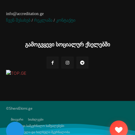
info@accreditation.ge
ჩვენ შესახებ
/
რეკლამა
/
კონტაქტი
გამოგვყევი სოციალურ ქსელებში
©SheniEkimi.ge
მთავარი
სიახლეები
ბუნებრივი სამკურნალო საშუალებები
ტრადიციული და ხალხული მკურნალობა