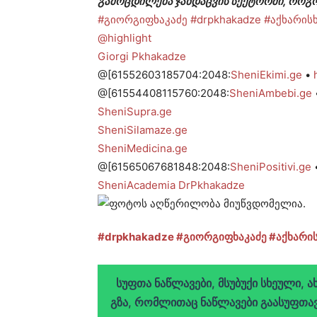
გამოცდილება ჯანდაცვის სექტორში, როგო
#გიორგიფხაკაძე
#drpkhakadze
#აქხარის
@highlight
Giorgi Pkhakadze
@[61552603185704:2048:
SheniEkimi.ge
•
@[61554408115760:2048:
SheniAmbebi.ge
SheniSupra.ge
SheniSilamaze.ge
SheniMedicina.ge
@[61565067681848:2048:
SheniPositivi.ge
SheniAcademia DrPkhakadze
#drpkhakadze
#გიორგიფხაკაძე
#აქხარი
სუფთა ნაწლავები, მსუბუქი სხეული, ა
გზა, რომლითაც ნაწლავები გაასუფთა