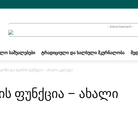
- Advertisement -
ᲐᲚᲝ ᲡᲐᲨᲣᲐᲚᲔᲑᲔᲑᲘ
ᲢᲠᲐᲓᲘᲪᲘᲣᲚᲘ ᲓᲐ ᲮᲐᲚᲮᲣᲚᲘ ᲛᲙᲣᲠᲜᲐᲚᲝᲑᲐ
ᲛᲔᲓ
იგოზი და ტვინის ფუნქცია – ახალი კვლევა!
ის ფუნქცია – ახალი