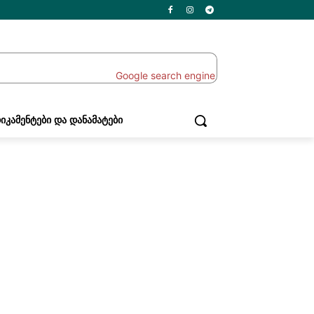
ᲘᲙᲐᲛᲔᲜᲢᲔᲑᲘ ᲓᲐ ᲓᲐᲜᲐᲛᲐᲢᲔᲑᲘ