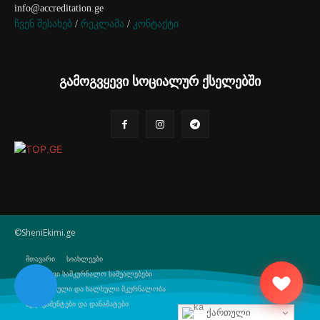
info@accreditation.ge
ჩვენ შესახებ
/
რეკლამა
/
კონტაქტი
გამოგვყევი სოციალურ ქსელებში
©SheniEkimi.ge
მთავარი
სიახლეები
ბუნებრივი სამკურნალო საშუალებები
ტრადიციული და ხალხული მკურნალობა
მედიკამენტები და დანამატები
ქართული