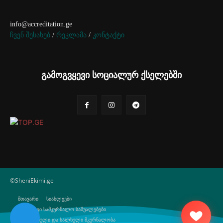
info@accreditation.ge
ჩვენ შესახებ
/
რეკლამა
/
კონტაქტი
გამოგვყევი სოციალურ ქსელებში
©SheniEkimi.ge
მთავარი
სიახლეები
ბუნებრივი სამკურნალო საშუალებები
ტრადიციული და ხალხული მკურნალობა