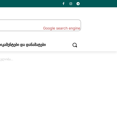
ᲘᲙᲐᲛᲔᲜᲢᲔᲑᲘ ᲓᲐ ᲓᲐᲜᲐᲛᲐᲢᲔᲑᲘ
ელობა...