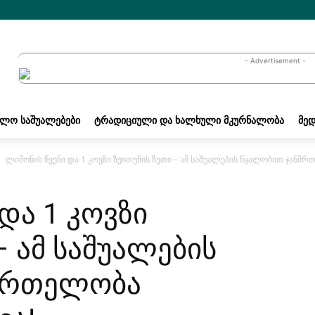
- Advertisement -
ᲐᲚᲝ ᲡᲐᲨᲣᲐᲚᲔᲑᲔᲑᲘ
ᲢᲠᲐᲓᲘᲪᲘᲣᲚᲘ ᲓᲐ ᲮᲐᲚᲮᲣᲚᲘ ᲛᲙᲣᲠᲜᲐᲚᲝᲑᲐ
ᲛᲔᲓ
ლიმონის წვენი და 1 კოვზი ზეითუნის ზეთი – ამ საშუალების წყალობით ჯანმრთ
და 1 კოვზი
– ამ საშუალების
მრთელობა