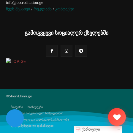
info@accreditation.ge
ჩვენ შესახებ
/
რეკლამა
/
კონტაქტი
გამოგვყევი სოციალურ ქსელებში
©SheniEkimi.ge
მთავარი
სიახლეები
ბუნებრივი სამკურნალო საშუალებები
ტრადიციული და ხალხული მკურნალობა
მედიკამენტები და დანამატები
ქართული