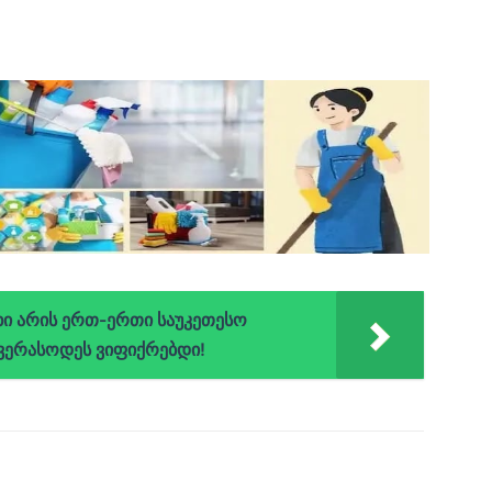
ახი არის ერთ-ერთი საუკეთესო
 ვერასოდეს ვიფიქრებდი!