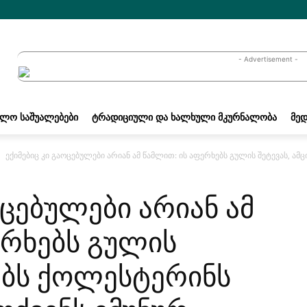
- Advertisement -
ᲐᲚᲝ ᲡᲐᲨᲣᲐᲚᲔᲑᲔᲑᲘ
ᲢᲠᲐᲓᲘᲪᲘᲣᲚᲘ ᲓᲐ ᲮᲐᲚᲮᲣᲚᲘ ᲛᲙᲣᲠᲜᲐᲚᲝᲑᲐ
ᲛᲔᲓ
ექიმებიც კი გაოცებულები არიან ამ წამლით: ის აფერხებს გულის შეტევას, ამ
ოცებულები არიან ამ
ერხებს გულის
რებს ქოლესტერინს