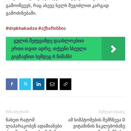
გამოიწვევს, რაც ასევე ხელს შეგიძლით კარგად
გამოძინებაში.
#drpkhakadze
#აქხარისხია
გულის შეტევამდე დაახლოებით
ერთი თვით ადრე, თქვენი სხეული
გიგზავნით სემდეგ 6 ნიშანს!
წინა სტატიაში
შემდეგი სტატია
ნახეთ რატომ
ამ სიმპტომების შემჩნევა D
ლაპარაკობენ ადამიანები
ვიტამინის ნაკლებობაზე