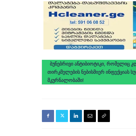
ბუნებრივი ანტიბიოტიკი, რომელიც კ
თირკმელების ნებისმიერ ინფექციას ს
მკურნალობაში!