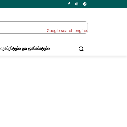
ᲘᲙᲐᲛᲔᲜᲢᲔᲑᲘ ᲓᲐ ᲓᲐᲜᲐᲛᲐᲢᲔᲑᲘ