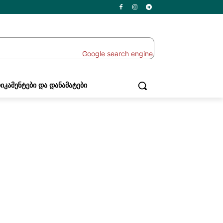
ᲘᲙᲐᲛᲔᲜᲢᲔᲑᲘ ᲓᲐ ᲓᲐᲜᲐᲛᲐᲢᲔᲑᲘ