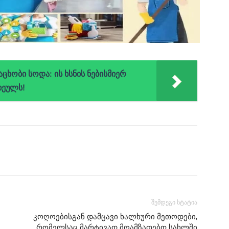
ხობი სოდა: ის ხსნის ნებისმიერ
ხეულს!
შემდეგი სტატია
კოღოებისგან დამცავი ხალხური მეთოდები,
რომელსაც მარტივად მოამზადებთ სახლში