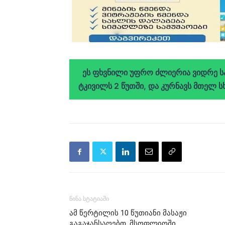
ეს ფხვნილი უფრო ძლიერია ვიდრე საც
ტკივილს 2 წუთში, და კურნავს მთელ ს
წინა სტატიაში
ამ წერტილის 10 წუთიანი მასაჟი
გაგაჯანსაღებთ. მსოფლიოში