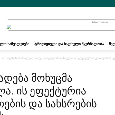
- Advertisement -
ᲐᲚᲝ ᲡᲐᲨᲣᲐᲚᲔᲑᲔᲑᲘ
ᲢᲠᲐᲓᲘᲪᲘᲣᲚᲘ ᲓᲐ ᲮᲐᲚᲮᲣᲚᲘ ᲛᲙᲣᲠᲜᲐᲚᲝᲑᲐ
ᲛᲔᲓ
ამ ნაყენის მომზადება მოხუცმა მედდამ მასწავლა. ის ეფექტურია ვარიკოზის, კუ
ზადება მოხუცმა
ლა. ის ეფექტურია
თების და სახსრების