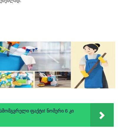
ჩუნებლად.
ისმომგვრელი ფაქტი! ნომერი 6 კი