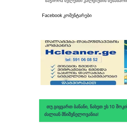
საჭიროა ძვლებში კალციუმის შესანარ
Facebook კომენტარები
თუ გიყვართ ბანანი, ნახეთ ეს 10 შოკ
ძალიან მნიშვნელოვანია!