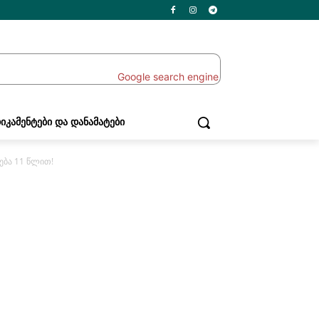
ᲘᲙᲐᲛᲔᲜᲢᲔᲑᲘ ᲓᲐ ᲓᲐᲜᲐᲛᲐᲢᲔᲑᲘ
ება 11 წლით!