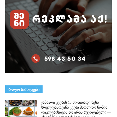
ᲑᲝᲚᲝ ᲡᲘᲐᲮᲚᲔᲔᲑᲘ
ჯანსაღი კვების 13 ძირითადი წესი –
სრულფასოვანი კვება მხოლოდ წონის
დაკლებისთვის არ არის აუცილებელი —