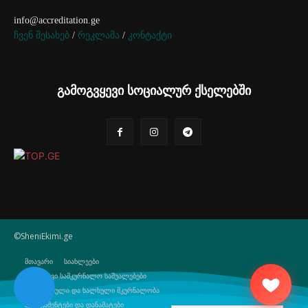
info@accreditation.ge
ჩვენ შესახებ
/
რეკლამა
/
კონტაქტი
გამოგვყევი სოციალურ ქსელებში
©SheniEkimi.ge
მთავარი
სიახლეები
ბუნებრივი სამკურნალო საშუალებები
ტრადიციული და ხალხული მკურნალობა
მედიკამენტები და დანამატები