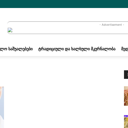
- Advertisement -
ᲐᲚᲝ ᲡᲐᲨᲣᲐᲚᲔᲑᲔᲑᲘ
ᲢᲠᲐᲓᲘᲪᲘᲣᲚᲘ ᲓᲐ ᲮᲐᲚᲮᲣᲚᲘ ᲛᲙᲣᲠᲜᲐᲚᲝᲑᲐ
ᲛᲔᲓ