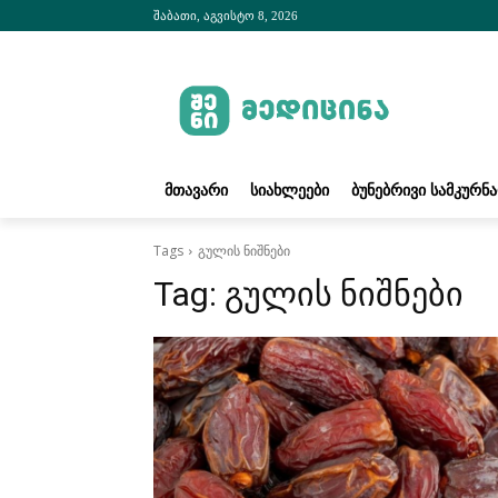
შაბათი, აგვისტო 8, 2026
ᲛᲗᲐᲕᲐᲠᲘ
ᲡᲘᲐᲮᲚᲔᲔᲑᲘ
ᲑᲣᲜᲔᲑᲠᲘᲕᲘ ᲡᲐᲛᲙᲣᲠᲜ
Tags
გულის ნიშნები
Tag:
გულის ნიშნები