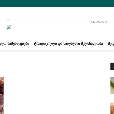
- Advertisement -
ᲐᲚᲝ ᲡᲐᲨᲣᲐᲚᲔᲑᲔᲑᲘ
ᲢᲠᲐᲓᲘᲪᲘᲣᲚᲘ ᲓᲐ ᲮᲐᲚᲮᲣᲚᲘ ᲛᲙᲣᲠᲜᲐᲚᲝᲑᲐ
ᲛᲔᲓ