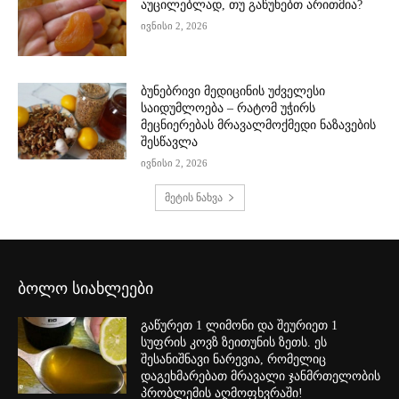
აუცილებლად, თუ გაწუხებთ არითმია?
ივნისი 2, 2026
ბუნებრივი მედიცინის უძველესი
საიდუმლოება – რატომ უჭირს
მეცნიერებას მრავალმოქმედი ნაზავების
შესწავლა
ივნისი 2, 2026
მეტის ნახვა
ბოლო სიახლეები
გაწურეთ 1 ლიმონი და შეურიეთ 1
სუფრის კოვზ ზეითუნის ზეთს. ეს
შესანიშნავი ნარევია, რომელიც
დაგეხმარებათ მრავალი ჯანმრთელობის
პრობლემის აღმოფხვრაში!