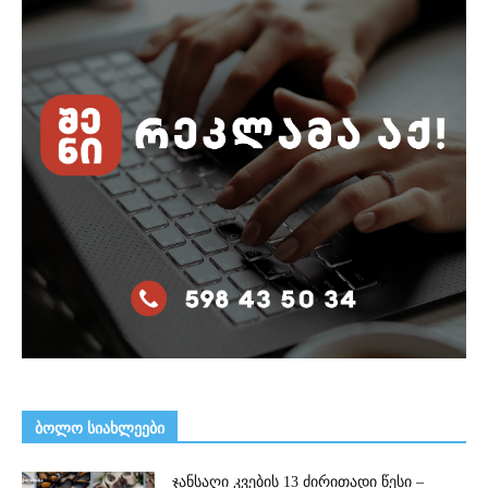
ᲑᲝᲚᲝ ᲡᲘᲐᲮᲚᲔᲔᲑᲘ
ჯანსაღი კვების 13 ძირითადი წესი –