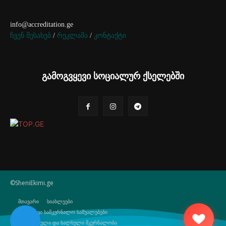
info@accreditation.ge
ჩვენ შესახებ
/
რეკლამა
/
კონტაქტი
გამოგვყევი სოციალურ ქსელებში
©SheniEkimi.ge
მთავარი
სიახლეები
ბუნებრივი სამკურნალო საშუალებები
ტრადიციული და ხალხული მკურნალობა