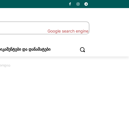
ᲘᲙᲐᲛᲔᲜᲢᲔᲑᲘ ᲓᲐ ᲓᲐᲜᲐᲛᲐᲢᲔᲑᲘ
რიოდია