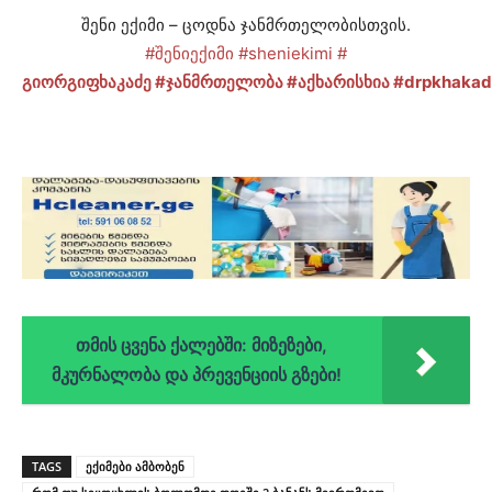
შენი ექიმი – ცოდნა ჯანმრთელობისთვის.
#შენიექიმი
#sheniekimi
#
გიორგიფხაკაძე
#ჯანმრთელობა
#აქხარისხია
#drpkhakad
თმის ცვენა ქალებში: მიზეზები,
მკურნალობა და პრევენციის გზები!
TAGS
ექიმები ამბობენ