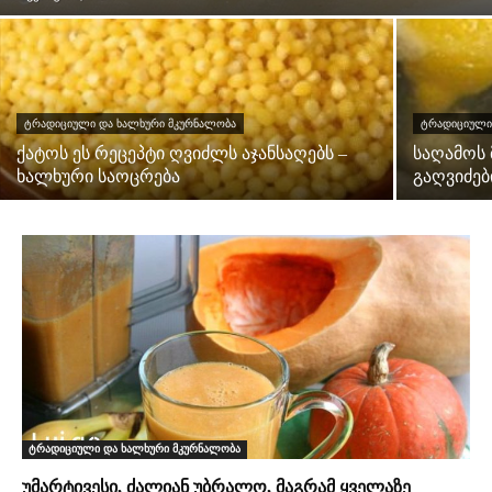
ᲢᲠᲐᲓᲘᲪᲘᲣᲚᲘ ᲓᲐ ᲮᲐᲚᲮᲣᲠᲘ ᲛᲙᲣᲠᲜᲐᲚᲝᲑᲐ
ᲢᲠᲐᲓᲘᲪᲘᲣᲚᲘ
ქატოს ეს რეცეპტი ღვიძლს აჯანსაღებს –
საღამოს
ხალხური საოცრება
გაღვიძე
ტრადიციული და ხალხური მკურნალობა
უმარტივესი, ძალიან უბრალო, მაგრამ ყველაზე